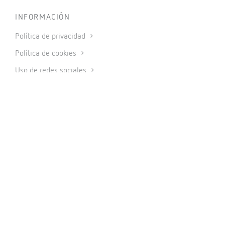
INFORMACIÓN
Política de privacidad
Política de cookies
Uso de redes sociales
Condiciones generales de venta
Aviso legal
Código ético
Sistema interno de información
© 2026 CIRCUTOR.COM | Todos los derechos reservados