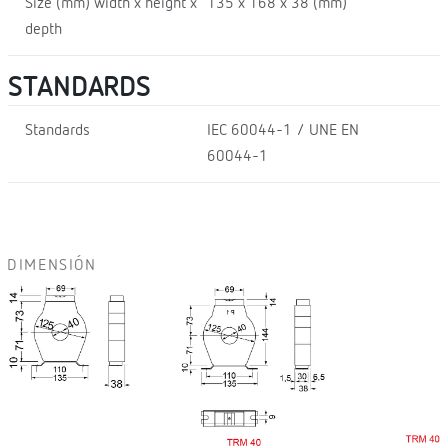
Size (mm) width x height x
135 x 168 x 38 (mm)
depth
STANDARDS
Standards
IEC 60044-1 / UNE EN
60044-1
DIMENSIÓN