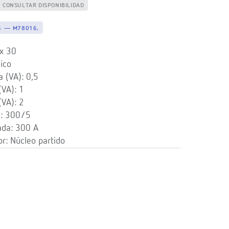
CONSULTAR DISPONIBILIDAD
5 — M78016.
x 30
ico
 (VA): 0,5
(VA): 1
(VA): 2
): 300/5
ada: 300 A
r: Núcleo partido