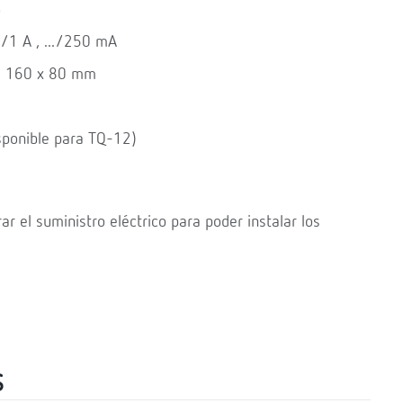
o
../1 A , .../250 mA
a 160 x 80 mm
isponible para TQ-12)
ar el suministro eléctrico para poder instalar los
S