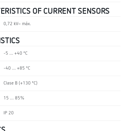
TERISTICS OF CURRENT SENSORS
0,72 kV~ máx.
STICS
-5 … +40 ºC
-40 … +85 ºC
Clase B (+130 ºC)
15 … 85%
IP 20
CS