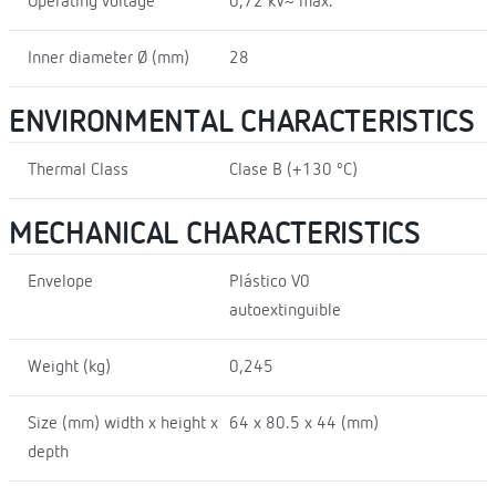
Operating voltage
0,72 kV~ max.
Inner diameter Ø (mm)
28
ENVIRONMENTAL CHARACTERISTICS
Thermal Class
Clase B (+130 ºC)
MECHANICAL CHARACTERISTICS
Envelope
Plástico V0
autoextinguible
Weight (kg)
0,245
Size (mm) width x height x
64 x 80.5 x 44 (mm)
depth