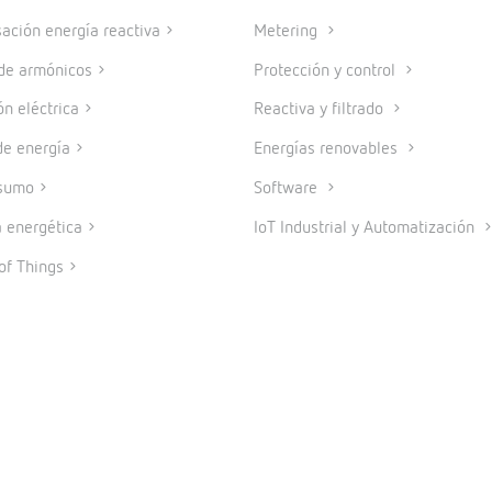
ción energía reactiva
Metering
 de armónicos
Protección y control
ón eléctrica
Reactiva y filtrado
e energía
Energías renovables
sumo
Software
a energética
IoT Industrial y Automatización
of Things
© 2026 CIRCUTOR.COM | Todos los derechos reservados