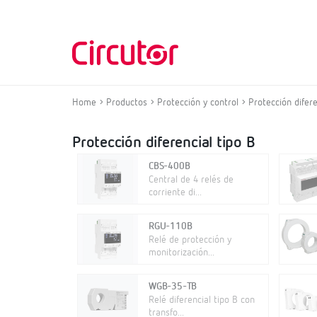
Home
Productos
Protección y control
Protección difere
Protección diferencial tipo B
CBS-400B
Central de 4 relés de
corriente di...
RGU-110B
Relé de protección y
monitorización...
WGB-35-TB
Relé diferencial tipo B con
transfo...