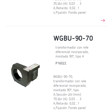
35;IΔn (A): 0,03 … 3
A;Retardo: 0,02...1
s;Fijación: Fondo panel
WGBU-90-70
transformador con rele
diferencial incorporado,
montado 90º, tipo A
P16022.
WGBU-90-70,
transformador con rele
diferencial incorporado,
montado 90º, tipo
A;Sección útil (mm):
70;IΔn (A): 0,03 … 3
A;Retardo: 0,02...1
s;Fijación: Fondo panel