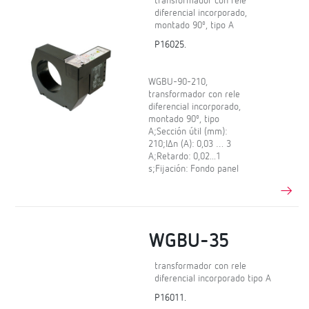
transformador con rele
diferencial incorporado,
montado 90º, tipo A
P16025.
WGBU-90-210,
transformador con rele
diferencial incorporado,
montado 90º, tipo
A;Sección útil (mm):
210;IΔn (A): 0,03 … 3
A;Retardo: 0,02...1
s;Fijación: Fondo panel
WGBU-35
transformador con rele
diferencial incorporado tipo A
P16011.