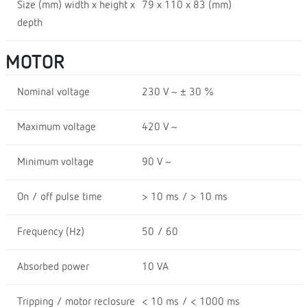
Size (mm) width x height x
79 x 110 x 83 (mm)
depth
MOTOR
Nominal voltage
230 V ~ ± 30 %
Maximum voltage
420 V ~
Minimum voltage
90 V ~
On / off pulse time
> 10 ms / > 10 ms
Frequency (Hz)
50 / 60
Absorbed power
10 VA
Tripping / motor reclosure
< 10 ms / < 1000 ms