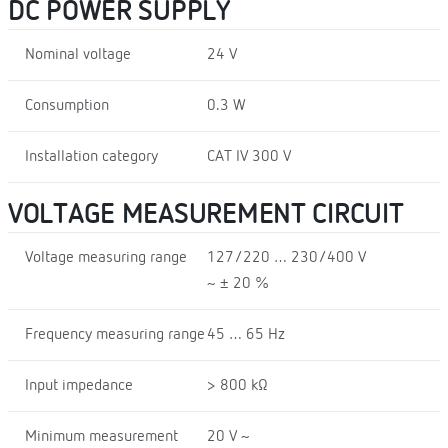
DC POWER SUPPLY
Nominal voltage
24 V
Consumption
0.3 W
Installation category
CAT IV 300 V
VOLTAGE MEASUREMENT CIRCUIT
Voltage measuring range
127/220 … 230/400 V
~ ± 20 %
Frequency measuring range
45 … 65 Hz
Input impedance
> 800 kΩ
Minimum measurement
20 V ~