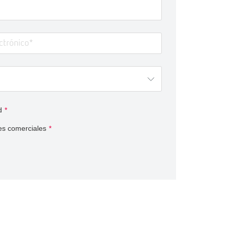
d
*
es comerciales
*