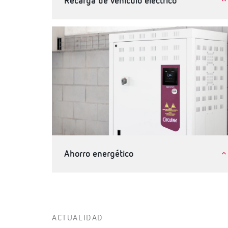
Recarga de vehículo eléctrico
Movilidad eléctrica
Ahorro energético
Industria
Terciario, edificios e infraestructuras
ACTUALIDAD