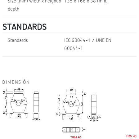
Size (mm) width x height x
135 x 168 x 38 (mm)
depth
STANDARDS
Standards
IEC 60044-1 / UNE EN
60044-1
DIMENSIÓN