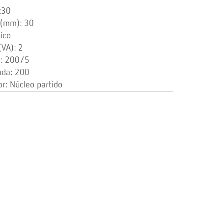
x30
 (mm): 30
ico
(VA): 2
): 200/5
ada: 200
r: Núcleo partido