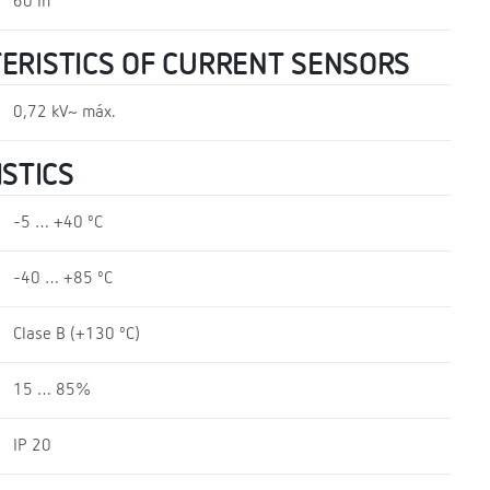
60 In
TERISTICS OF CURRENT SENSORS
0,72 kV~ máx.
STICS
-5 … +40 ºC
-40 … +85 ºC
Clase B (+130 ºC)
15 … 85%
IP 20