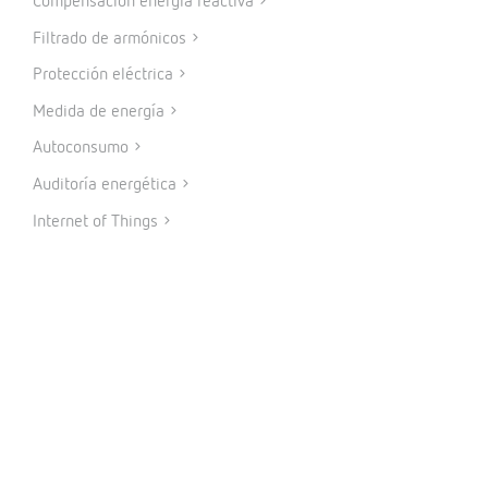
Compensación energía reactiva
Filtrado de armónicos
Protección eléctrica
Medida de energía
Autoconsumo
Auditoría energética
Internet of Things
PRODUCTOS
Medida y control
Metering
Protección y control
Reactiva y filtrado
Energías renovables