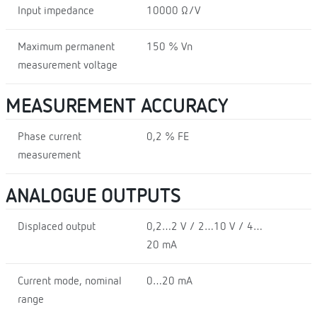
Input impedance
10000 Ω/V
Maximum permanent
150 % Vn
measurement voltage
MEASUREMENT ACCURACY
Phase current
0,2 % FE
measurement
ANALOGUE OUTPUTS
Displaced output
0,2…2 V / 2…10 V / 4…
20 mA
Current mode, nominal
0…20 mA
range