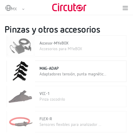
Home
Productos
Medida y control
Analizadores de redes portátiles
Pinzas y otros accesorios
Pinzas y otros accesorios
Accesor-MYeBOX
Accesorios para MYeBOX
MAG-ADAP
Adaptadores tensión, punta magnétic...
VCC-1
Pinza cocodrilo
FLEX-R
Sensores flexibles para analizador ...