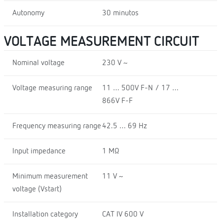
Autonomy
30 minutos
VOLTAGE MEASUREMENT CIRCUIT
Nominal voltage
230 V ~
Voltage measuring range
11 … 500V F-N / 17 …
866V F-F
Frequency measuring range
42.5 … 69 Hz
Input impedance
1 MΩ
Minimum measurement
11 V ~
voltage (Vstart)
Installation category
CAT IV 600 V