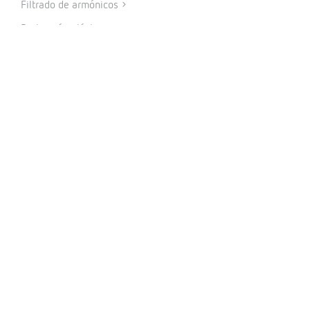
Filtrado de armónicos
Protección eléctrica
Medida de energía
Autoconsumo
Auditoría energética
Internet of Things
PRODUCTOS
Medida y control
Metering
Protección y control
Reactiva y filtrado
Energías renovables
Software