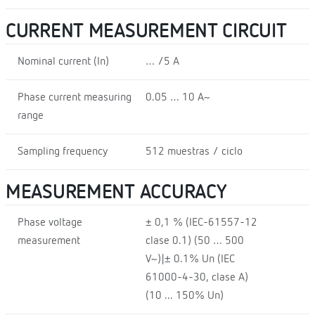
CURRENT MEASUREMENT CIRCUIT
Nominal current (In)
… /5 A
Phase current measuring
0.05 … 10 A~
range
Sampling frequency
512 muestras / ciclo
MEASUREMENT ACCURACY
Phase voltage
± 0,1 % (IEC-61557-12
measurement
clase 0.1) (50 … 500
V~)|± 0.1% Un (IEC
61000-4-30, clase A)
(10 ... 150% Un)