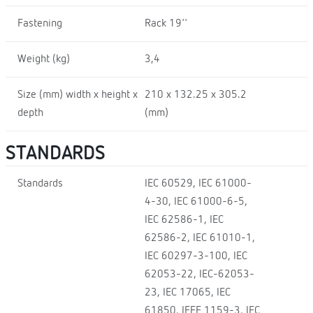
Fastening
Rack 19''
Weight (kg)
3,4
Size (mm) width x height x
210 x 132.25 x 305.2
depth
(mm)
STANDARDS
Standards
IEC 60529, IEC 61000-
4-30, IEC 61000-6-5,
IEC 62586-1, IEC
62586-2, IEC 61010-1,
IEC 60297-3-100, IEC
62053-22, IEC-62053-
23, IEC 17065, IEC
61850, IEEE 1159-3, IEC