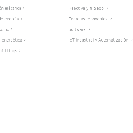
ón eléctrica
Reactiva y filtrado
e energía
Energías renovables
sumo
Software
a energética
IoT Industrial y Automatización
of Things
© 2026 CIRCUTOR.COM | Todos los derechos reservados