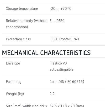
Storage temperature
-20 … +70 ºC
Relative humidity (without
5 … 95%
condensation)
Protection class
IP30, Frontal: IP40
MECHANICAL CHARACTERISTICS
Envelope
Plástico V0
autoextinguible
Fastening
Carril DIN (IEC 60715)
Weight (kg)
0,2
Size (mm) width x height x
52.5 x 118 x 70 (mm)