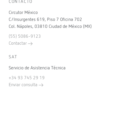
CONTACTO
Circutor México
C/Insurgentes 619, Piso 7 Oficina 702
Col. Nápoles, 03810 Ciudad de México (MX)
(55) 5086-9123
Contactar
SAT
Servicio de Asistencia Técnica
+34 93 745 29 19
Enviar consulta
EXPERTOS EN
Eficiencia energética eléctrica
Compensación energía reactiva
Filtrado de armónicos