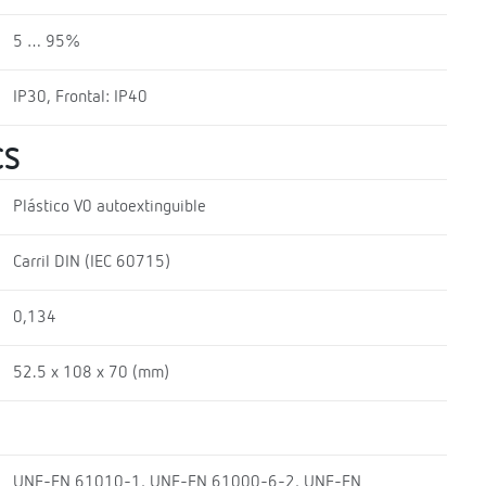
5 … 95%
IP30, Frontal: IP40
CS
Plástico V0 autoextinguible
Carril DIN (IEC 60715)
0,134
52.5 x 108 x 70 (mm)
UNE-EN 61010-1, UNE-EN 61000-6-2, UNE-EN