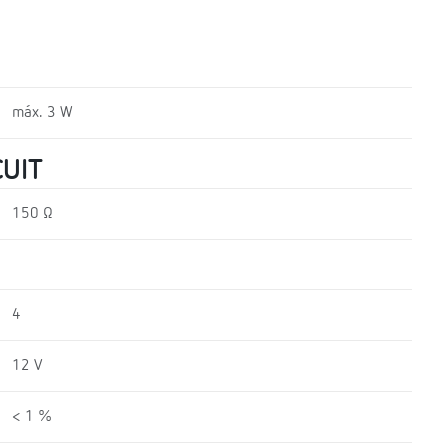
máx. 3 W
UIT
150 Ω
4
12 V
< 1 %