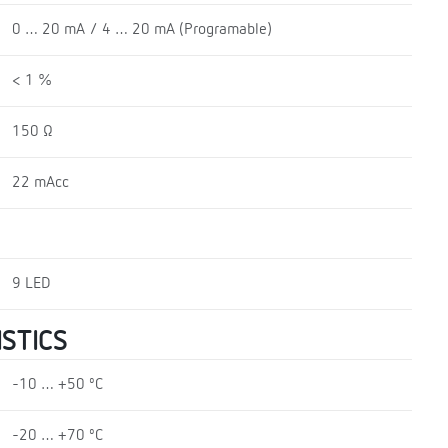
0 … 20 mA / 4 … 20 mA (Programable)
< 1 %
150 Ω
22 mAcc
9 LED
STICS
-10 … +50 ºC
-20 … +70 ºC