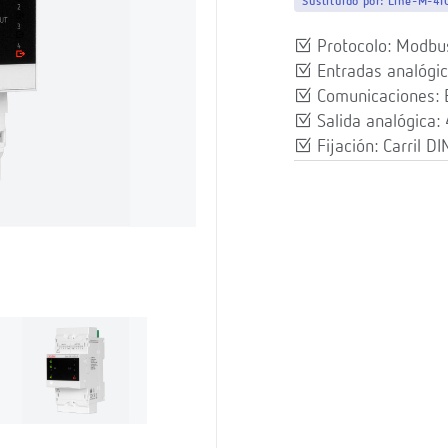
Sustituido por:
Line-M-4I
Protocolo: Modb
Entradas analógi
Comunicaciones: 
Salida analógica:
Fijación: Carril DI