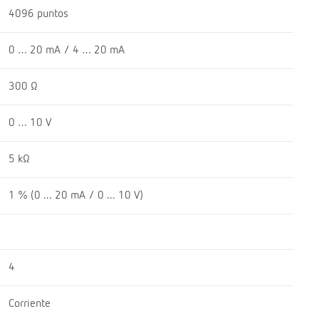
4096 puntos
0 … 20 mA / 4 … 20 mA
300 Ω
0 … 10 V
5 kΩ
1 % (0 ... 20 mA / 0 ... 10 V)
4
Corriente