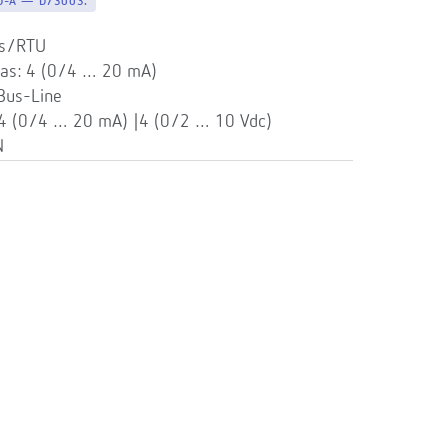
O-A — D73003.
us/RTU
cas: 4 (0/4 … 20 mA)
Bus-Line
 4 (0/4 … 20 mA) |4 (0/2 … 10 Vdc)
N