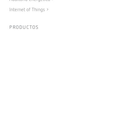
Internet of Things
PRODUCTOS
Medida y control
Metering
Protección y control
Reactiva y filtrado
Energías renovables
Software
IoT Industrial y Automatización
CONECTAR