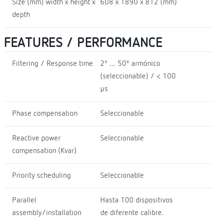
Size (mm) width x height x
608 x 1890 x 812 (mm)
depth
FEATURES / PERFORMANCE
Filtering / Response time
2º … 50º armónico
(seleccionable) / < 100
µs
Phase compensation
Seleccionable
Reactive power
Seleccionable
compensation (Kvar)
Priority scheduling
Seleccionable
Parallel
Hasta 100 dispositivos
assembly/installation
de diferente calibre.