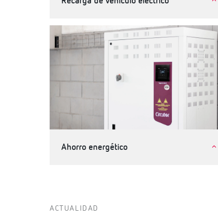
Recarga de vehículo eléctrico
Movilidad eléctrica
Ahorro energético
Industria
Terciario, edificios e infraestructuras
ACTUALIDAD