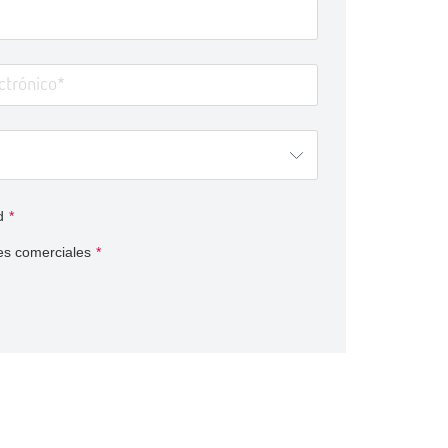
d
*
es comerciales
*