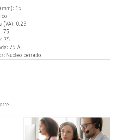
 (mm): 15
ico
a (VA): 0,25
: 75
): 75
ada: 75 A
r: Núcleo cerrado
orte