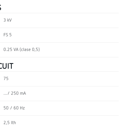
S
3 kV
FS 5
0.25 VA (clase 0,5)
CUIT
75
…/ 250 mA
50 / 60 Hz
2,5 Ith