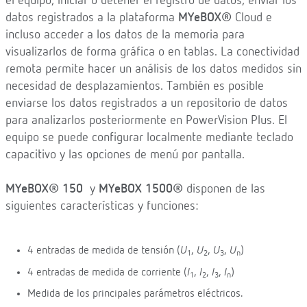
el equipo, iniciar o detener el registro de datos, enviar los
datos registrados a la plataforma
MYeBOX®
Cloud e
incluso acceder a los datos de la memoria para
visualizarlos de forma gráfica o en tablas. La conectividad
remota permite hacer un análisis de los datos medidos sin
necesidad de desplazamientos. También es posible
enviarse los datos registrados a un repositorio de datos
para analizarlos posteriormente en PowerVision Plus. El
equipo se puede configurar localmente mediante teclado
capacitivo y las opciones de menú por pantalla.
MYeBOX® 150
y
MYeBOX 1500
®
disponen de las
siguientes características y funciones:
4 entradas de medida de tensión (
U
,
U
,
U
,
U
)
1
2
3
n
4 entradas de medida de corriente (
I
,
I
,
I
,
I
)
1
2
3
n
Medida de los principales parámetros eléctricos.