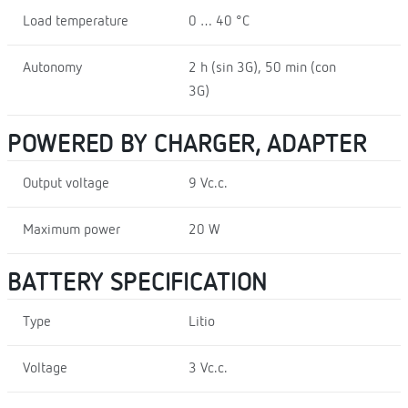
Load temperature
0 … 40 °C
Autonomy
2 h (sin 3G), 50 min (con
3G)
POWERED BY CHARGER, ADAPTER
Output voltage
9 Vc.c.
Maximum power
20 W
BATTERY SPECIFICATION
Type
Litio
Voltage
3 Vc.c.