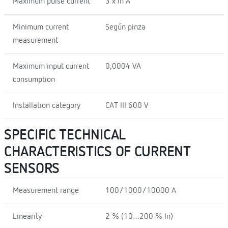
Maximum pulse current
3 x In A
Minimum current
Según pinza
measurement
Maximum input current
0,0004 VA
consumption
Installation category
CAT III 600 V
SPECIFIC TECHNICAL
CHARACTERISTICS OF CURRENT
SENSORS
Measurement range
100/1000/10000 A
Linearity
2 % (10…200 % In)