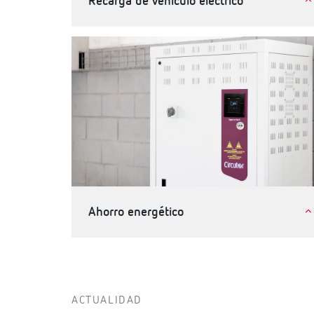
Recarga de vehículo eléctrico
Movilidad eléctrica
Ahorro energético
Industria
Terciario, edificios e infraestructuras
ACTUALIDAD