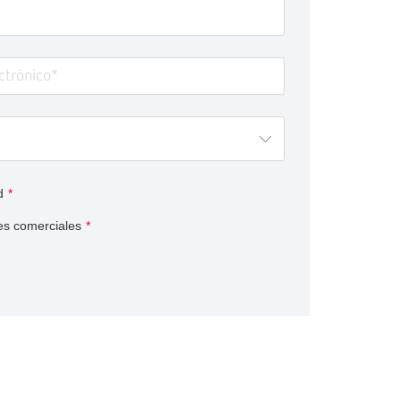
d
*
es comerciales
*