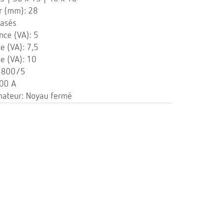
r (mm): 28
asés
nce (VA): 5
e (VA): 7,5
e (VA): 10
: 800/5
800 A
mateur: Noyau fermé