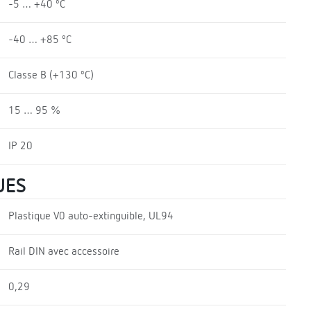
-5 … +40 ºC
-40 … +85 ºC
Classe B (+130 ºC)
15 … 95 %
IP 20
UES
Plastique V0 auto-extinguible, UL94
Rail DIN avec accessoire
0,29