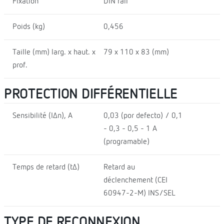
Fixation
DIN rail
Poids (kg)
0,456
Taille (mm) larg. x haut. x
79 x 110 x 83 (mm)
prof.
PROTECTION DIFFÉRENTIELLE
Sensibilité (IΔn), A
0,03 (por defecto) / 0,1
- 0,3 - 0,5 - 1 A
(programable)
Temps de retard (tΔ)
Retard au
déclenchement (CEI
60947-2-M) INS/SEL
TYPE DE RECONNEXION