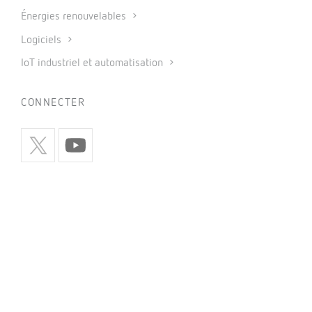
Énergies renouvelables
Logiciels
IoT industriel et automatisation
CONNECTER
INFORMATION
Politique de confidentialité
Politique de cookies
Utilisation des réseaux sociaux
Conditions générales de vente
Mentions légales