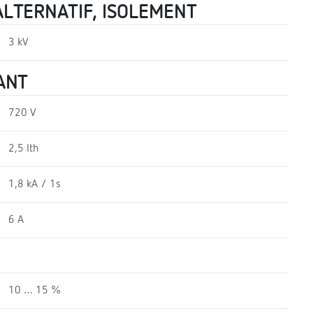
LTERNATIF, ISOLEMENT
3 kV
ANT
720 V
2,5 Ith
1,8 kA / 1s
6 A
10 … 15 %