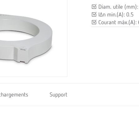
Diam. utile (mm):
IΔn min.(A): 0.5
Courant máx.(A):
chargements
Support