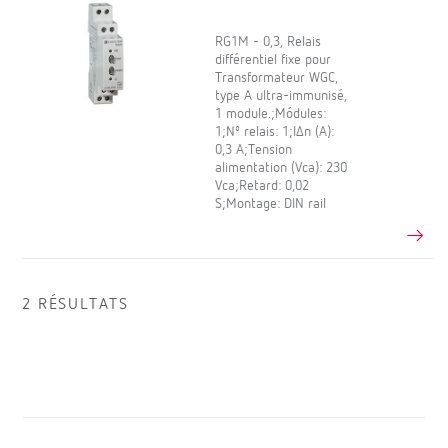
RG1M - 0,3, Relais
différentiel fixe pour
Transformateur WGC,
type A ultra-immunisé,
1 module.;Módules:
1;Nº relais: 1;IΔn (A):
0,3 A;Tension
alimentation (Vca): 230
Vca;Retard: 0,02
S;Montage: DIN rail
2 RÉSULTATS