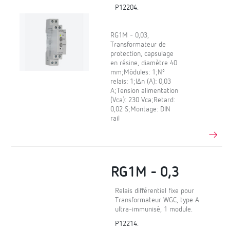
P12204.
RG1M - 0,03,
Transformateur de
protection, capsulage
en résine, diamètre 40
mm;Módules: 1;Nº
relais: 1;IΔn (A): 0,03
A;Tension alimentation
(Vca): 230 Vca;Retard:
0,02 S;Montage: DIN
rail
RG1M - 0,3
Relais différentiel fixe pour
Transformateur WGC, type A
ultra-immunisé, 1 module.
P12214.