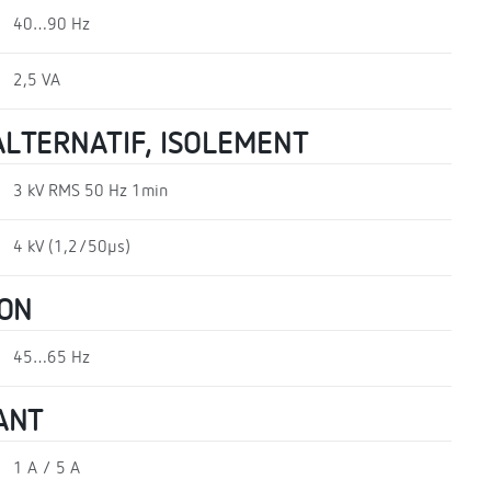
40…90 Hz
2,5 VA
LTERNATIF, ISOLEMENT
3 kV RMS 50 Hz 1min
4 kV (1,2/50µs)
ION
45…65 Hz
ANT
1 A / 5 A