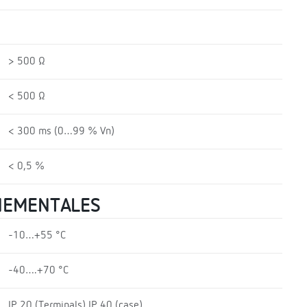
> 500 Ω
< 500 Ω
< 300 ms (0…99 % Vn)
< 0,5 %
NEMENTALES
-10…+55 °C
-40….+70 °C
IP 20 (Terminals) IP 40 (case)