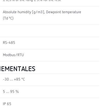
Absolute humidity [g/m3], Dewpoint temperature
(Td ºC)
RS-485
Modbus/RTU
NEMENTALES
-30 … +85 ºC
5 … 95 %
IP 65