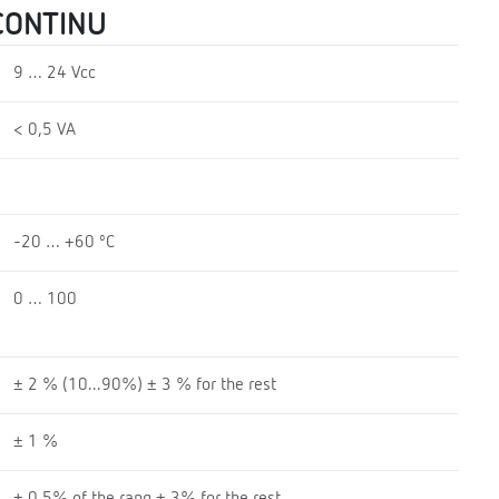
CONTINU
9 … 24 Vcc
< 0,5 VA
-20 … +60 ºC
0 … 100
± 2 % (10...90%) ± 3 % for the rest
± 1 %
± 0,5% of the rang ± 3% for the rest