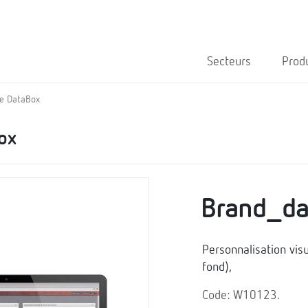
Secteurs
Prod
ce DataBox
ox
Brand_da
Personnalisation vis
fond),
Code: W10123.