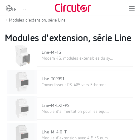
Home
Produits
IoT industriel et automatisation
Enregistreur de données EMS et SCADA intégrés
Modules d'extension, série Line
Modules d'extension, série Line
Line-M-4G
Modem 4G, modules extensibles du sy...
Line-TCPRS1
Convertisseur RS-485 vers Ethernet ...
Line-M-EXT-PS
Module d'alimentation pour les équi...
Line-M-4IO-T
Module d'extension avec 4 E /S num...