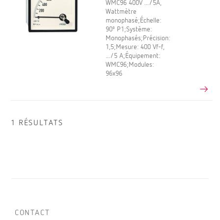
WMC96 400V .../5A,
Wattmètre
monophasé;Échelle:
90º P1;Système:
Monophasés;Précision:
1,5;Mesure: 400 Vf-f,
.../5 A;Équipement:
WMC96;Modules:
96x96
1 RÉSULTATS
CONTACT