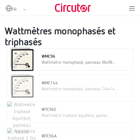
Home
Produits
Instrumentation analogique
Wattmètres
Wattmètres monophasés et triphasés
Wattmètres monophasés et
triphasés
WMC96
Wattmètre monophasé, panneau 96x96...
WMC144
Wattmètre monophasé, panneau 144x14...
WTC96E
Wattmètre triphasé équilibré, panne...
WTC96A