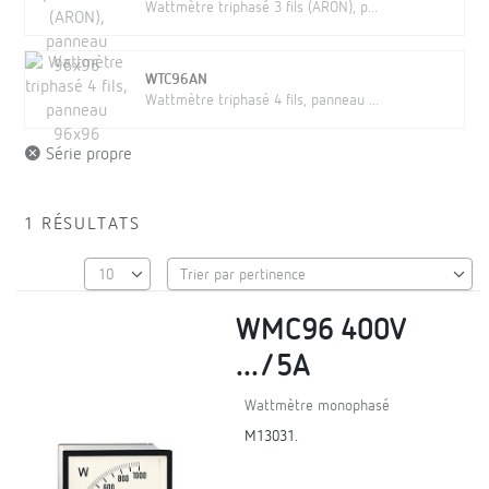
Wattmètre triphasé 3 fils (ARON), p...
WTC96AN
Wattmètre triphasé 4 fils, panneau ...
Série propre
1 RÉSULTATS
WMC96 400V
.../5A
Wattmètre monophasé
M13031.