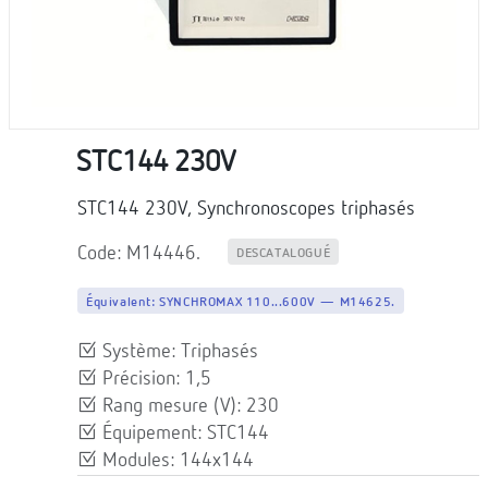
STC144 230V
STC144 230V, Synchronoscopes triphasés
Code: M14446.
DESCATALOGUÉ
Équivalent:
SYNCHROMAX 110...600V — M14625.
Système: Triphasés
Précision: 1,5
Rang mesure (V): 230
Équipement: STC144
Modules: 144x144