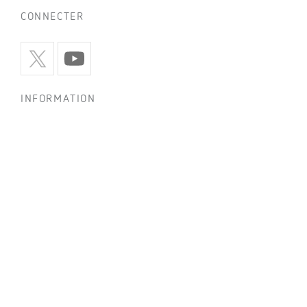
CONNECTER
INFORMATION
Politique de confidentialité
Politique de cookies
Utilisation des réseaux sociaux
Conditions générales de vente
Mentions légales
Code éthique