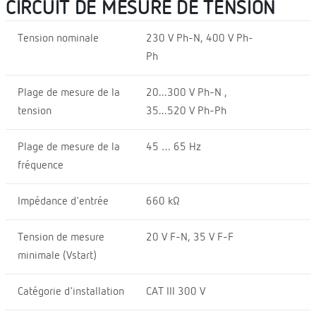
CIRCUIT DE MESURE DE TENSION
Tension nominale
230 V Ph-N, 400 V Ph-
Ph
Plage de mesure de la
20...300 V Ph-N ,
tension
35...520 V Ph-Ph
Plage de mesure de la
45 … 65 Hz
fréquence
Impédance d'entrée
660 kΩ
Tension de mesure
20 V F-N, 35 V F-F
minimale (Vstart)
Catégorie d'installation
CAT III 300 V