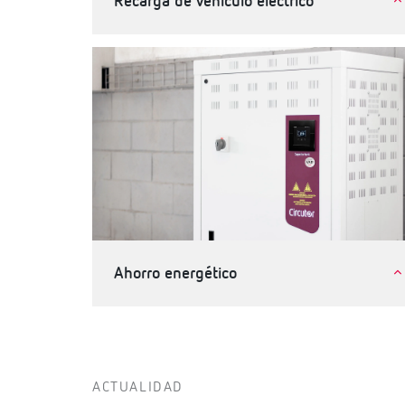
Recarga de vehículo eléctrico
Movilidad eléctrica
Ahorro energético
Industria
Terciario, edificios e infraestructuras
ACTUALIDAD