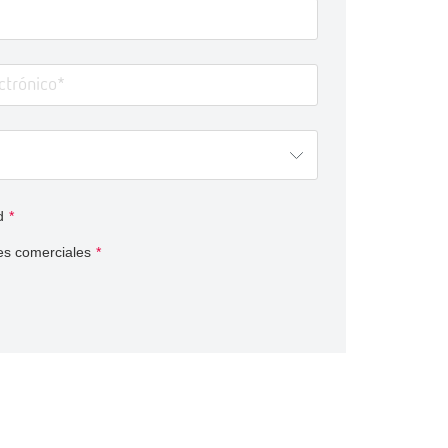
d
*
es comerciales
*