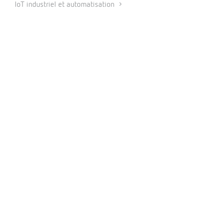
IoT industriel et automatisation
CONNECTER
INFORMATION
Politique de confidentialité
Politique de cookies
Utilisation des réseaux sociaux
Conditions générales de vente
Mentions légales
Code éthique