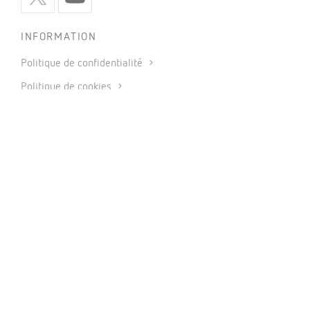
INFORMATION
Politique de confidentialité
Politique de cookies
Utilisation des réseaux sociaux
Conditions générales de vente
Mentions légales
Code éthique
© 2026 CIRCUTOR.COM | Tous les droits réservés.