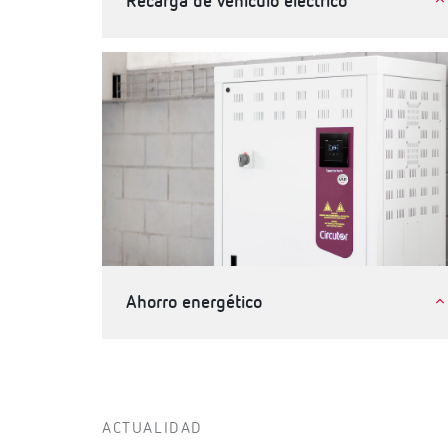
Recarga de vehículo eléctrico
Movilidad eléctrica
Ahorro energético
Industria
Terciario, edificios e infraestructuras
ACTUALIDAD