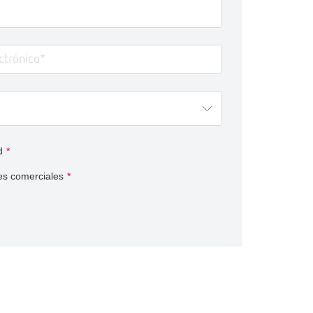
d
*
es comerciales
*