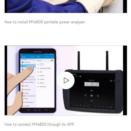
How to install MYeBOX portable power analyzer
How to connect MYeBOX through its APP