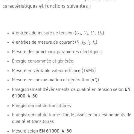
caractéristiques et fonctions suivantes :
4 entrées de mesure de tension (
U
,
U
,
U
,
U
)
1
2
3
n
4 entrées de mesure de courant (
I
,
I
,
I
,
I
)
1
2
3
n
Mesure des principaux paramètres électriques.
Énergie consommée et générée.
Mesure en véritable valeur efficace (TRMS)
Mesure en consommation et génération (4Q)
Enregistrement d’événements de qualité en tension selon
EN
61000-4-30
Enregistrement de transitoires
Enregistrement de forme d’onde associée aux événements de
qualité et transitoires
Mesure selon
EN 61000-4-30