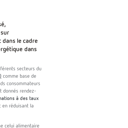
sé,
 sur
t dans le cadre
nergétique dans
fférents secteurs du
O
comme base de
rands consommateurs
ont donnés rendez-
ations à des taux
 en réduisant la
e celui alimentaire