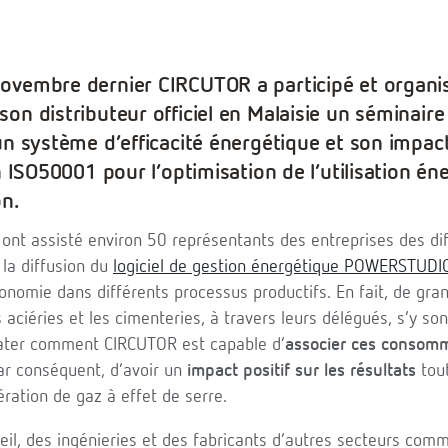
ovembre dernier CIRCUTOR a participé et organi
on distributeur officiel en Malaisie un séminaire
un système d’efficacité énergétique et son impac
on ISO50001 pour l’optimisation de l’utilisation é
on.
ont assisté environ 50 représentants des entreprises des di
 la diffusion du
logiciel de gestion énergétique POWERSTUDI
onomie dans différents processus productifs. En fait, de g
s aciéries et les cimenteries, à travers leurs délégués, s’y s
tater comment CIRCUTOR est capable d’
associer ces consomm
ar conséquent, d’avoir un
impact positif sur les résultats
tout
ération de gaz à effet de serre.
il, des ingénieries et des fabricants d’autres secteurs comm