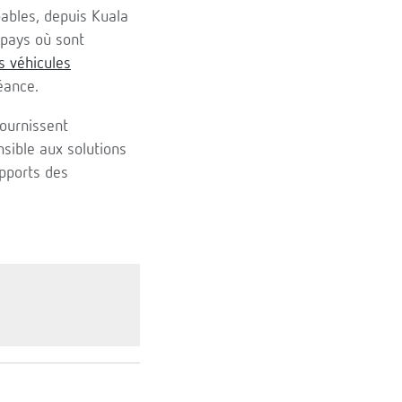
pables, depuis Kuala
 pays où sont
s véhicules
éance.
fournissent
nsible aux solutions
pports des