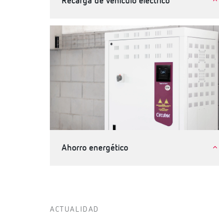
Recarga de vehículo eléctrico
Movilidad eléctrica
Ahorro energético
Industria
Terciario, edificios e infraestructuras
ACTUALIDAD