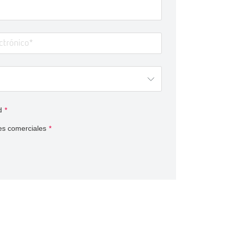
d
*
es comerciales
*