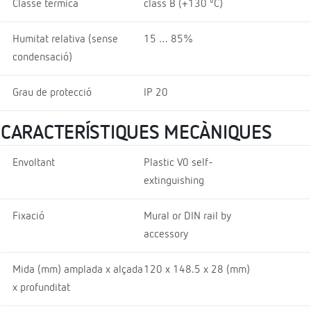
Classe tèrmica
class B (+130 ºC)
Humitat relativa (sense
15 … 85%
condensació)
Grau de protecció
IP 20
CARACTERÍSTIQUES MECÀNIQUES
Envoltant
Plastic V0 self-
extinguishing
Fixació
Mural or DIN rail by
accessory
Mida (mm) amplada x alçada
120 x 148.5 x 28 (mm)
x profunditat