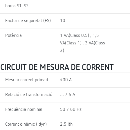
borns S1-S2
Factor de seguretat (FS)
10
Potència
1 VA(Class 0.5) , 1,5
VA(Class 1) , 3 VA(Class
3)
CIRCUIT DE MESURA DE CORRENT
Mesura corrent primari
400 A
Relació de transformació
… / 5 A
Freqüència nominal
50 / 60 Hz
Corrent dinàmic (Idyn)
2,5 Ith