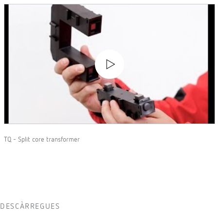
TQ - Split core transformer
DESCÀRREGUES