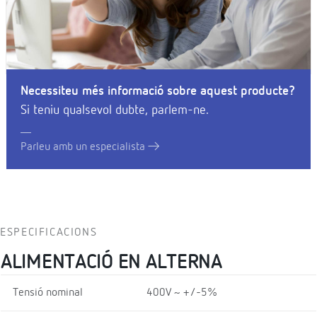
Necessiteu més informació sobre aquest producte?
Si teniu qualsevol dubte, parlem-ne.
Parleu amb un especialista
ESPECIFICACIONS
ALIMENTACIÓ EN ALTERNA
Tensió nominal
400V ~ +/-5%