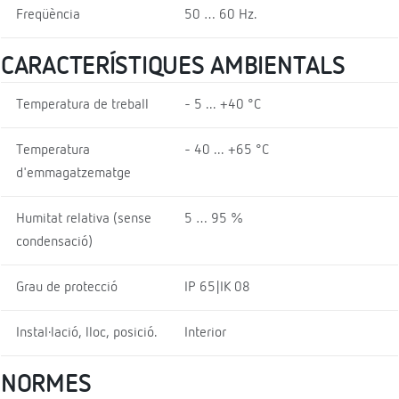
Freqüència
50 … 60 Hz.
CARACTERÍSTIQUES AMBIENTALS
Temperatura de treball
- 5 ... +40 °C
Temperatura
- 40 ... +65 °C
d'emmagatzematge
Humitat relativa (sense
5 … 95 %
condensació)
Grau de protecció
IP 65|IK 08
Instal·lació, lloc, posició.
Interior
NORMES