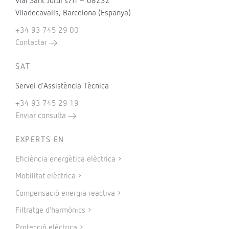
Vial Sant Jordi s/n – 08232
Viladecavalls, Barcelona (Espanya)
+34 93 745 29 00
Contactar
SAT
Servei d’Assistència Tècnica
+34 93 745 29 19
Enviar consulta
EXPERTS EN
Eficiència energètica elèctrica
Mobilitat elèctrica
Compensació energia reactiva
Filtratge d’harmònics
Protecció elèctrica