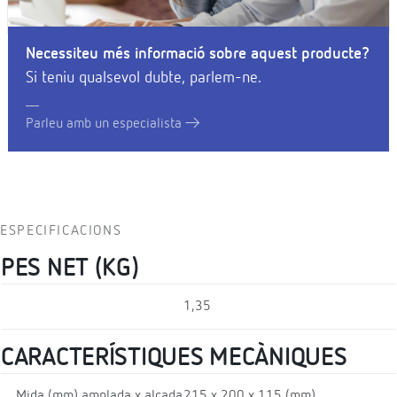
Necessiteu més informació sobre aquest producte?
Si teniu qualsevol dubte, parlem-ne.
Parleu amb un especialista
ESPECIFICACIONS
PES NET (KG)
1,35
CARACTERÍSTIQUES MECÀNIQUES
Mida (mm) amplada x alçada
215 x 200 x 115 (mm)