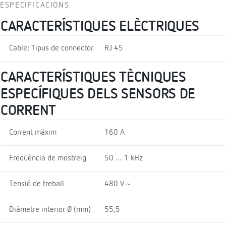
ESPECIFICACIONS
CARACTERÍSTIQUES ELÈCTRIQUES
Cable: Tipus de connector
RJ 45
CARACTERÍSTIQUES TÈCNIQUES
ESPECÍFIQUES DELS SENSORS DE
CORRENT
Corrent màxim
160 A
Freqüència de mostreig
50 … 1 kHz
Tensió de treball
480 V ~
Diàmetre interior Ø (mm)
55,5