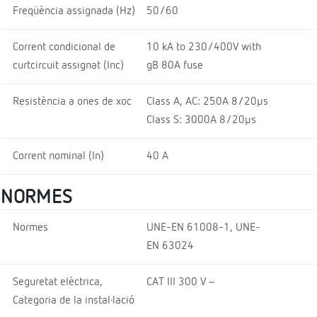
Freqüència assignada (Hz)
50/60
Corrent condicional de
10 kA to 230/400V with
curtcircuit assignat (Inc)
gB 80A fuse
Resistència a ones de xoc
Class A, AC: 250A 8/20μs
Class S: 3000A 8/20μs
Corrent nominal (In)
40 A
NORMES
Normes
UNE-EN 61008-1, UNE-
EN 63024
Seguretat elèctrica,
CAT III 300 V ~
Categoria de la instal·lació