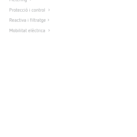
Protecció i control
Reactiva i filtratge
Mobilitat elèctrica
Energies renovables
Programari
IoT Industrial i Automatització
CONNECTAR
INFORMACIÓ
Política de privacitat