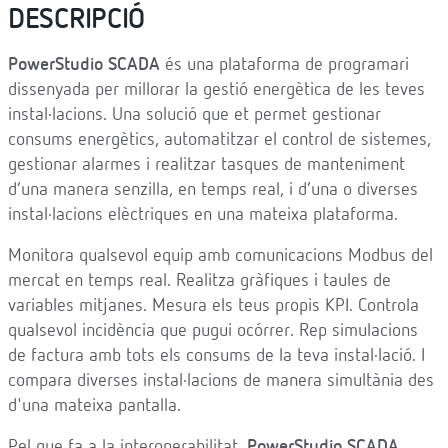
DESCRIPCIÓ
PowerStudio SCADA
és una plataforma de programari
dissenyada per millorar la gestió energètica de les teves
instal·lacions. Una solució que et permet gestionar
consums energètics, automatitzar el control de sistemes,
gestionar alarmes i realitzar tasques de manteniment
d’una manera senzilla, en temps real, i d’una o diverses
instal·lacions elèctriques en una mateixa plataforma.
Monitora qualsevol equip amb comunicacions Modbus del
mercat en temps real. Realitza gràfiques i taules de
variables mitjanes. Mesura els teus propis KPI. Controla
qualsevol incidència que pugui ocórrer. Rep simulacions
de factura amb tots els consums de la teva instal·lació. I
compara diverses instal·lacions de manera simultània des
d'una mateixa pantalla.
Pel que fa a la interoperabilitat,
PowerStudio SCADA