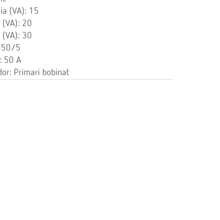
ia (VA): 15
 (VA): 20
 (VA): 30
 50/5
: 50 A
or: Primari bobinat