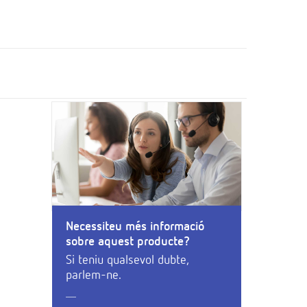
Necessiteu més informació
sobre aquest producte?
Si teniu qualsevol dubte,
parlem-ne.