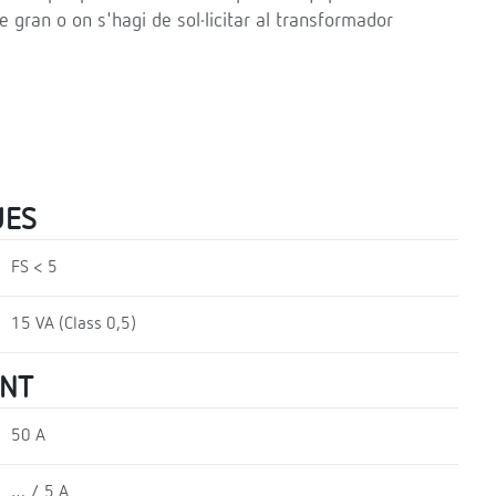
re gran o on s'hagi de sol·licitar al transformador
UES
FS < 5
15 VA (Class 0,5)
ENT
50 A
… / 5 A