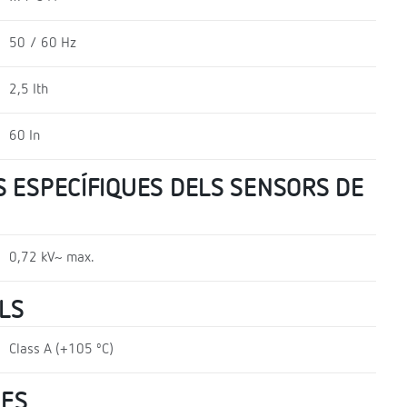
50 / 60 Hz
2,5 Ith
60 In
 ESPECÍFIQUES DELS SENSORS DE
0,72 kV~ max.
LS
Class A (+105 ºC)
UES