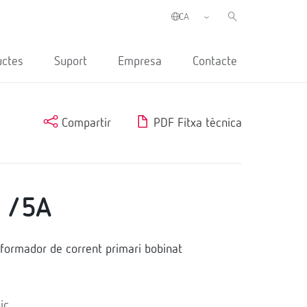
uctes
Suport
Empresa
Contacte
Compartir
PDF Fitxa tècnica
 /5A
ormador de corrent primari bobinat
ic