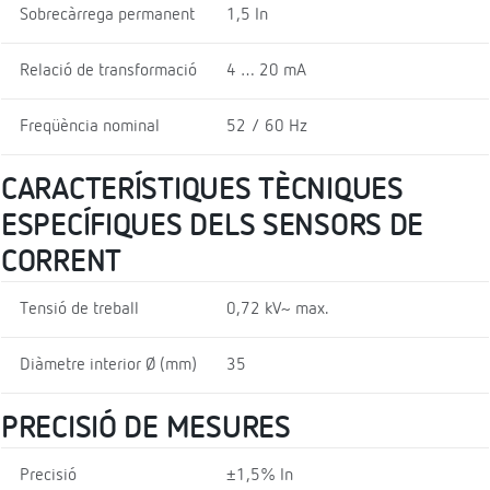
Sobrecàrrega permanent
1,5 In
Relació de transformació
4 … 20 mA
Freqüència nominal
52 / 60 Hz
CARACTERÍSTIQUES TÈCNIQUES
ESPECÍFIQUES DELS SENSORS DE
CORRENT
Tensió de treball
0,72 kV~ max.
Diàmetre interior Ø (mm)
35
PRECISIÓ DE MESURES
Precisió
±1,5% In