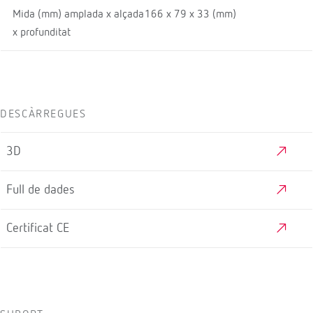
Mida (mm) amplada x alçada
166 x 79 x 33 (mm)
x profunditat
DESCÀRREGUES
3D
Full de dades
Certificat CE